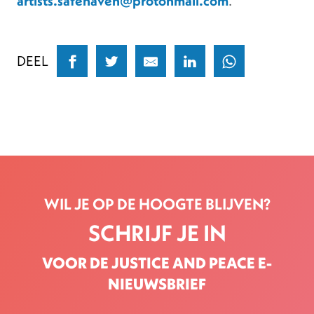
artists.safehaven@protonmail.com
.
DEEL
WIL JE OP DE HOOGTE BLIJVEN?
SCHRIJF JE IN
VOOR DE JUSTICE AND PEACE E-
NIEUWSBRIEF