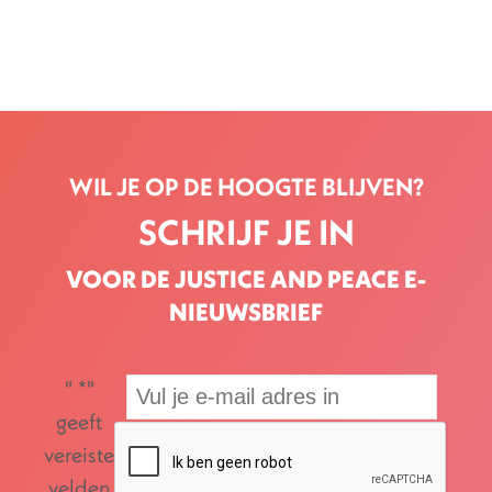
WIL JE OP DE HOOGTE BLIJVEN?
SCHRIJF JE IN
VOOR DE JUSTICE AND PEACE E-
NIEUWSBRIEF
"
*
"
geeft
vereiste
velden